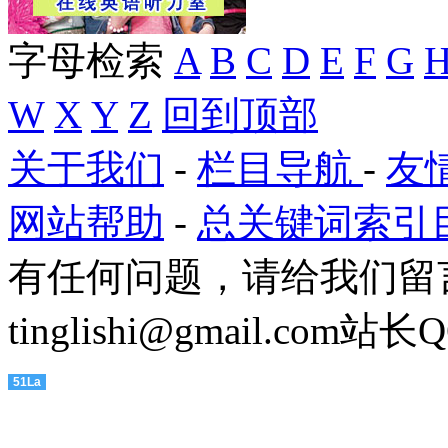
字母检索
A
B
C
D
E
F
G
W
X
Y
Z
回到顶部
关于我们
-
栏目导航
-
友
网站帮助
-
总关键词索引
有任何问题，请给我们留
tinglishi@gmail.com
站长QQ
51La