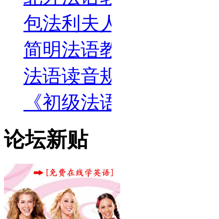
包法利夫人原文小说
简明法语教程下册-孙
法语读音规则
《初级法语语法渐进》
论坛新贴