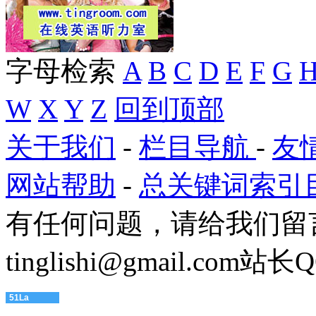
字母检索
A
B
C
D
E
F
G
W
X
Y
Z
回到顶部
关于我们
-
栏目导航
-
友
网站帮助
-
总关键词索引
有任何问题，请给我们留
tinglishi@gmail.com
站长QQ
51La