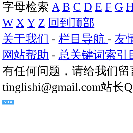
字母检索
A
B
C
D
E
F
G
W
X
Y
Z
回到顶部
关于我们
-
栏目导航
-
友
网站帮助
-
总关键词索引
有任何问题，请给我们留
tinglishi@gmail.com
站长QQ
51La